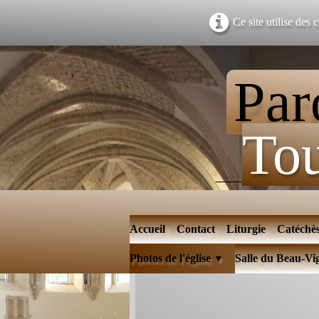
Ce site utilise des
Par
Tou
Accueil
Contact
Liturgie
Catéchè
Photos de l'église
Salle du Beau-Vi
▼