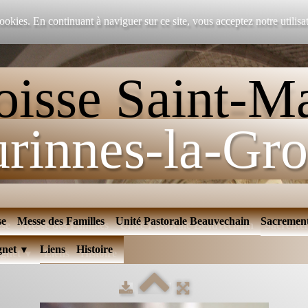
 cookies. En continuant à naviguer sur ce site, vous acceptez notre utilis
oisse Saint-Ma
rinnes-la-Gro
se
Messe des Familles
Unité Pastorale Beauvechain
Sacremen
gnet
Liens
Histoire
▼