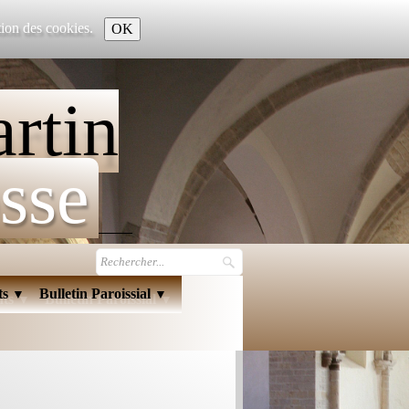
ation des cookies.
OK
rtin
sse
ts
Bulletin Paroissial
▼
▼